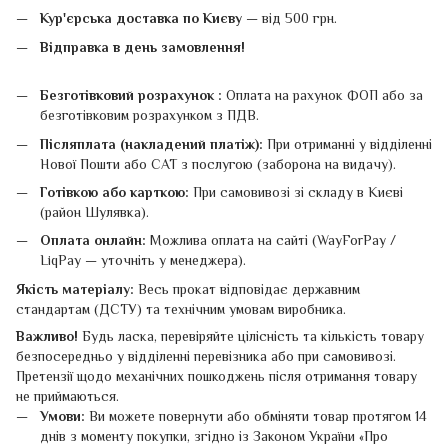
Кур'єрська доставка по Києву
— від 500 грн.
Відправка в день замовлення!
Безготівковий розрахунок :
Оплата на рахунок ФОП або за
безготівковим розрахунком з ПДВ.
Післяплата (накладений платіж):
При отриманні у відділенні
Нової Пошти або САТ з послугою (заборона на видачу).
Готівкою або карткою:
При самовивозі зі складу в Києві
(район Шулявка).
Оплата онлайн:
Можлива оплата на сайті (WayForPay /
LiqPay — уточніть у менеджера).
Якість матеріалу:
Весь прокат відповідає державним
стандартам (ДСТУ) та технічним умовам виробника.
Важливо!
Будь ласка, перевіряйте цілісність та кількість товару
безпосередньо у відділенні перевізника або при самовивозі.
Претензії щодо механічних пошкоджень після отримання товару
не приймаються.
Умови:
Ви можете повернути або обміняти товар протягом 14
днів з моменту покупки, згідно із Законом України «Про