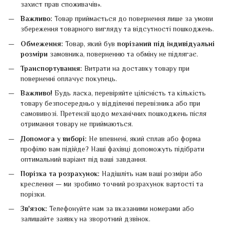
захист прав споживачів».
Важливо:
Товар приймається до повернення лише за умови
збереження товарного вигляду та відсутності пошкоджень.
Обмеження:
Товар, який був
порізаний під індивідуальні
розміри
замовника, поверненню та обміну не підлягає.
Транспортування:
Витрати на доставку товару при
поверненні оплачує покупець.
Важливо!
Будь ласка, перевіряйте цілісність та кількість
товару безпосередньо у відділенні перевізника або при
самовивозі. Претензії щодо механічних пошкоджень після
отримання товару не приймаються.
Допомога у виборі:
Не впевнені, який сплав або форма
профілю вам підійде? Наші фахівці допоможуть підібрати
оптимальний варіант під ваші завдання.
Порізка та розрахунок:
Надішліть нам ваші розміри або
креслення — ми зробимо точний розрахунок вартості та
порізки.
Зв'язок:
Телефонуйте нам за вказаними номерами або
залишайте заявку на зворотний дзвінок.