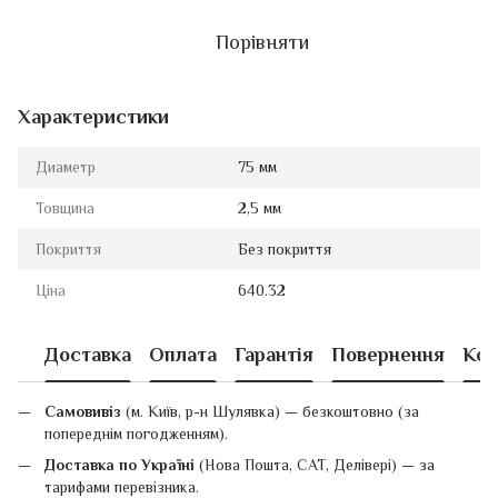
Порівняти
Характеристики
Диаметр
75 мм
Товщина
2,5 мм
Покриття
Без покриття
Ціна
640.32
Доставка
Оплата
Гарантія
Повернення
Кон
Самовивіз
(м. Київ, р-н Шулявка) — безкоштовно (за
попереднім погодженням).
Доставка по Україні
(Нова Пошта, САТ, Делівері) — за
тарифами перевізника.