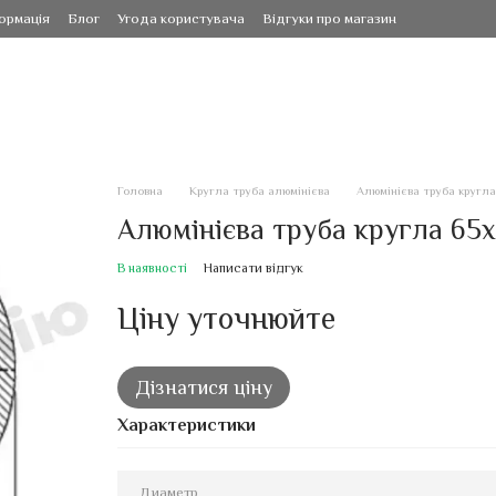
ормація
Блог
Угода користувача
Відгуки про магазин
Головна
Кругла труба алюмінієва
Алюмінієва труба кругла
Алюмінієва труба кругла 65х
В наявності
Написати відгук
Ціну уточнюйте
Дізнатися ціну
Характеристики
Диаметр