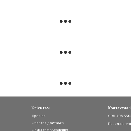
Клієнтам
Контактна 
Про нас
098 408 330
Оплата і доставка
Передзвонит
Обмін та повернення