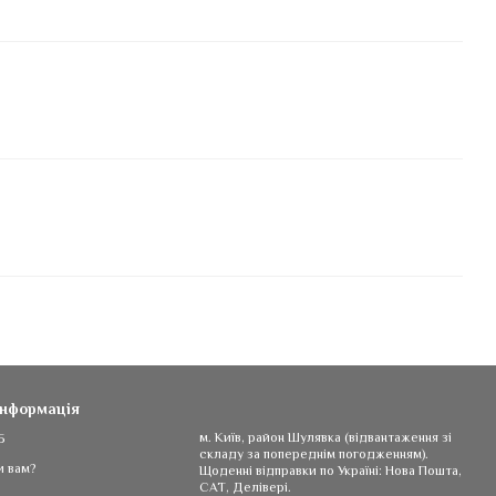
інформація
5
м. Київ, район Шулявка (відвантаження зі
складу за попереднім погодженням).
и вам?
Щоденні відправки по Україні: Нова Пошта,
САТ, Делівері.