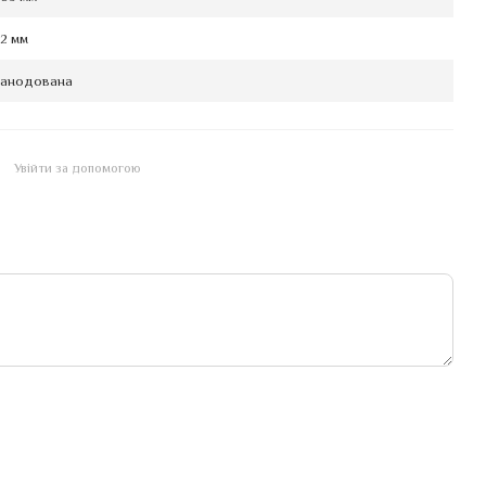
2 мм
анодована
Увійти за допомогою