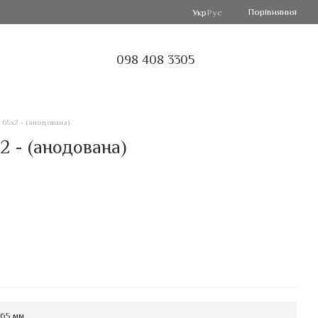
Порівняння
Укр
Рус
098 408 3305
 65х2 - (анодована)
2 - (анодована)
65 мм