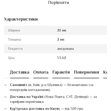
Порівняти
Характеристики
Ширина
20 мм
Товщина
2 мм
Покриття
анодована
Ціна
53.62
Доставка
Оплата
Гарантія
Повернення
Кон
Самовивіз
(м. Київ, р-н Шулявка) — безкоштовно (за
попереднім погодженням).
Доставка по Україні
(Нова Пошта, САТ, Делівері) — за
тарифами перевізника.
Кур'єрська доставка по Києву
— від 500 грн.