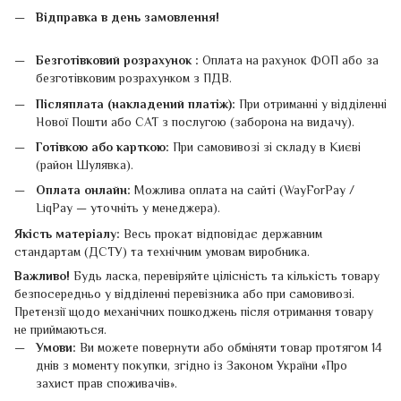
Відправка в день замовлення!
Безготівковий розрахунок :
Оплата на рахунок ФОП або за
безготівковим розрахунком з ПДВ.
Післяплата (накладений платіж):
При отриманні у відділенні
Нової Пошти або САТ з послугою (заборона на видачу).
Готівкою або карткою:
При самовивозі зі складу в Києві
(район Шулявка).
Оплата онлайн:
Можлива оплата на сайті (WayForPay /
LiqPay — уточніть у менеджера).
Якість матеріалу:
Весь прокат відповідає державним
стандартам (ДСТУ) та технічним умовам виробника.
Важливо!
Будь ласка, перевіряйте цілісність та кількість товару
безпосередньо у відділенні перевізника або при самовивозі.
Претензії щодо механічних пошкоджень після отримання товару
не приймаються.
Умови:
Ви можете повернути або обміняти товар протягом 14
днів з моменту покупки, згідно із Законом України «Про
захист прав споживачів».