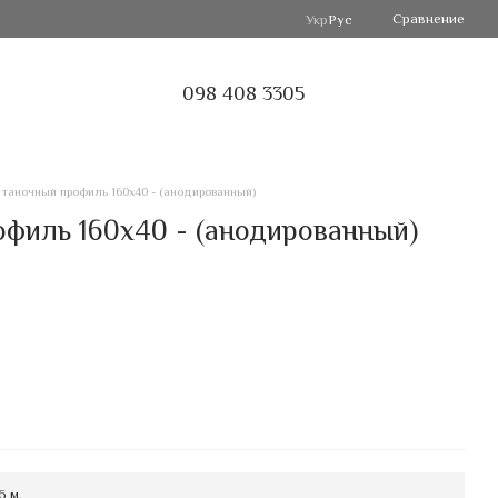
Сравнение
Укр
Рус
098 408 3305
таночный профиль 160х40 - (анодированный)
филь 160х40 - (анодированный)
6 м.