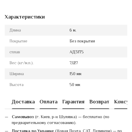
Характеристики
Длина
6 м.
Покрытие
Без покрытия
сплав
АД31Т5
Вес (кг/м.п.).
7,127
Ширина
150 мм
Высота
50 мм
Доставка
Оплата
Гарантия
Возврат
Консул
Самовывоз
(г. Киев, р-н Шулявка) — бесплатно (по
предварительному согласованию).
Доставка по Украине
(Новая Почта, САТ, Деливери) — по