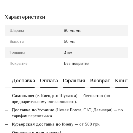
Характеристики
Ширина
80 мм мм
Высота
60 мм
Толщина
2 мм
Покрытие
Без покрытия
Доставка
Оплата
Гарантия
Возврат
Консул
Самовывоз
(г. Киев, р-н Шулявка) — бесплатно (по
предварительному согласованию).
Доставка по Украине
(Новая Почта, САТ, Деливери) — по
тарифам перевозчика.
Курьерская доставка по Киеву
— от 500 грн.
Отправка в день заказа!