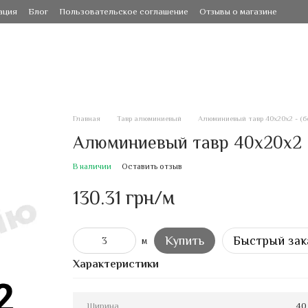
ация
Блог
Пользовательское соглашение
Отзывы о магазине
Главная
Тавр алюминиевый
Алюминиевый тавр 40х20х2 - (б
Алюминиевый тавр 40х20х2 -
В наличии
Оставить отзыв
130.31 грн/м
Купить
Быстрый зак
м
Характеристики
Ширина
40