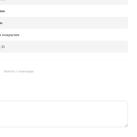
 мм
мм
з покрытия
.31
Войти с помощью