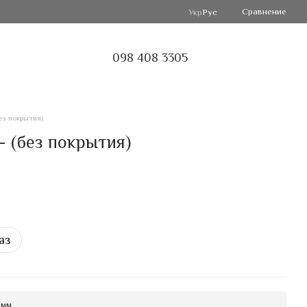
Сравнение
Укр
Рус
098 408 3305
ез покрытия)
 (без покрытия)
аз
 мм