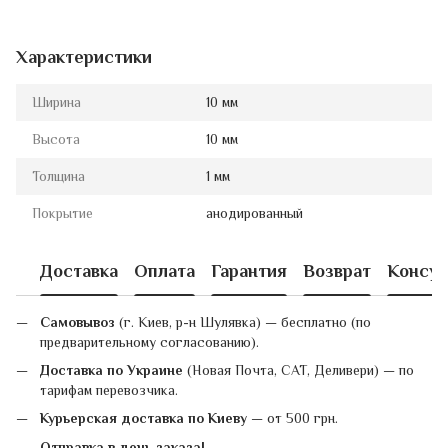
Характеристики
Ширина
10 мм
Высота
10 мм
Толщина
1 мм
Покрытие
анодированный
Доставка
Оплата
Гарантия
Возврат
Консул
Самовывоз
(г. Киев, р-н Шулявка) — бесплатно (по
предварительному согласованию).
Доставка по Украине
(Новая Почта, САТ, Деливери) — по
тарифам перевозчика.
Курьерская доставка по Киеву
— от 500 грн.
Отправка в день заказа!