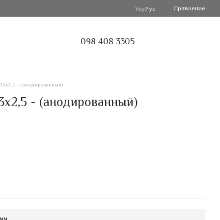
Сравнение
Укр
Рус
098 408 3305
3х2,5 - (анодированный)
х2,5 - (анодированный)
 мм