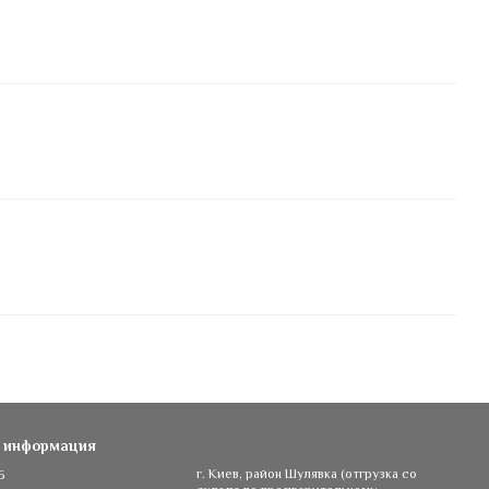
я информация
5
г. Киев, район Шулявка (отгрузка со