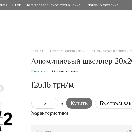
ация
Блог
Пользовательское соглашение
Отзывы о магазине
Главная
Швеллер алюминиевый
Алюминиевый швеллер 20х2
Алюминиевый швеллер 20х20
В наличии
Оставить отзыв
126.16 грн/м
Купить
Быстрый зак
м
Характеристики
Ширина
20