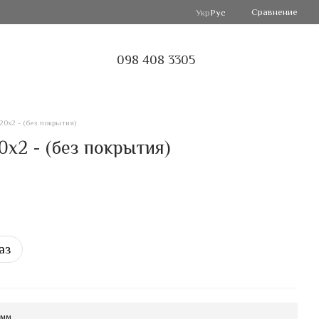
Сравнение
Укр
Рус
098 408 3305
0х2 - (без покрытия)
х2 - (без покрытия)
аз
 мм