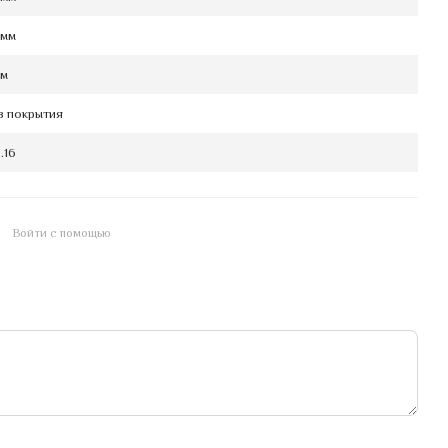
 мм
мм
з покрытия
.16
Войти с помощью