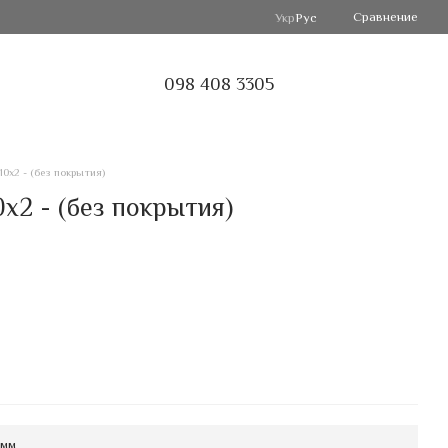
Сравнение
Укр
Рус
098 408 3305
0х2 - (без покрытия)
2 - (без покрытия)
 мм