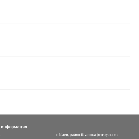
я информация
5
г. Киев, район Шулявка (отгрузка со