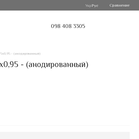
Сравнение
Укр
Рус
098 408 3305
5х0,95 - (анодированный)
0,95 - (анодированный)