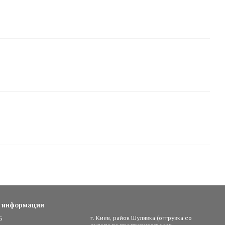
я информация
5
г. Киев, район Шулявка (отгрузка со