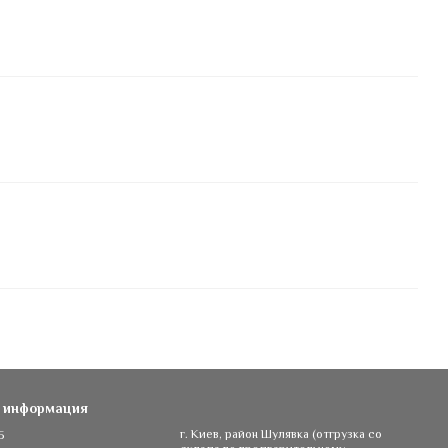
я информация
5
г. Киев, район Шулявка (отгрузка со