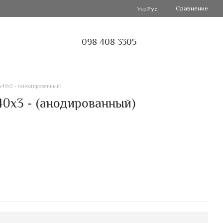
Сравнение
Укр
Рус
098 408 3305
40х3 - (анодированный)
0х3 - (анодированный)