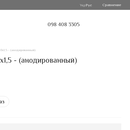
Сравнение
Укр
Рус
098 408 3305
0х1,5 - (анодированный)
1,5 - (анодированный)
аз