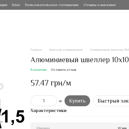
ация
Блог
Пользовательское соглашение
Отзывы о магазине
Главная
Швеллер алюминиевый
Алюминиевый швеллер 10х1
Алюминиевый швеллер 10х10х
В наличии
Оставить отзыв
57.47 грн/м
Купить
Быстрый зак
м
Характеристики
Ширина
10 мм