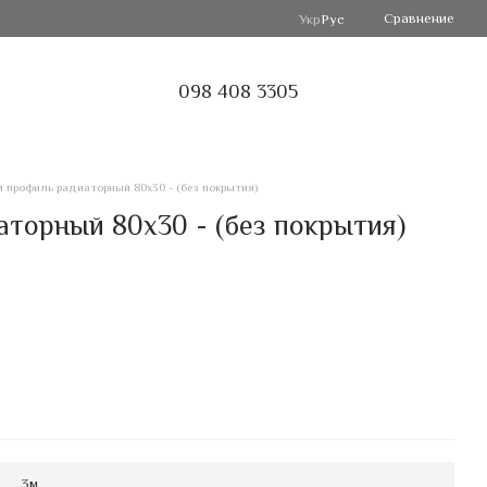
Сравнение
Укр
Рус
098 408 3305
 профиль радиаторный 80х30 - (без покрытия)
торный 80х30 - (без покрытия)
3м