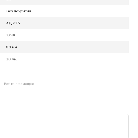
Без покрытия
АД31Т5
3,690
80 мм
30 мм
Войти с помощью