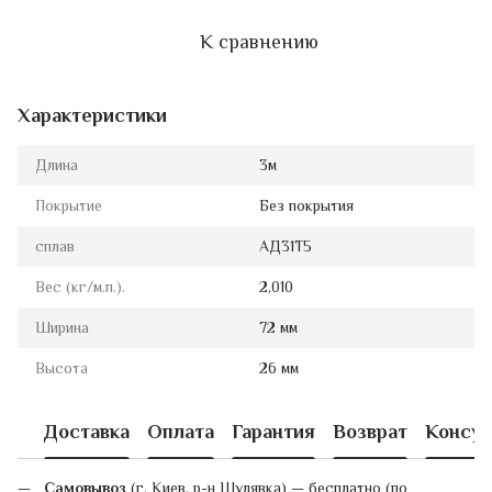
К сравнению
Характеристики
Длина
3м
Покрытие
Без покрытия
сплав
АД31Т5
Вес (кг/м.п.).
2,010
Ширина
72 мм
Высота
26 мм
Доставка
Оплата
Гарантия
Возврат
Консул
Самовывоз
(г. Киев, р-н Шулявка) — бесплатно (по