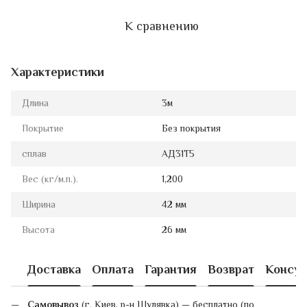
К сравнению
Характеристики
Длина
3м
Покрытие
Без покрытия
сплав
АД31Т5
Вес (кг/м.п.).
1,200
Ширина
42 мм
Высота
26 мм
Доставка
Оплата
Гарантия
Возврат
Консул
Самовывоз
(г. Киев, р-н Шулявка) — бесплатно (по