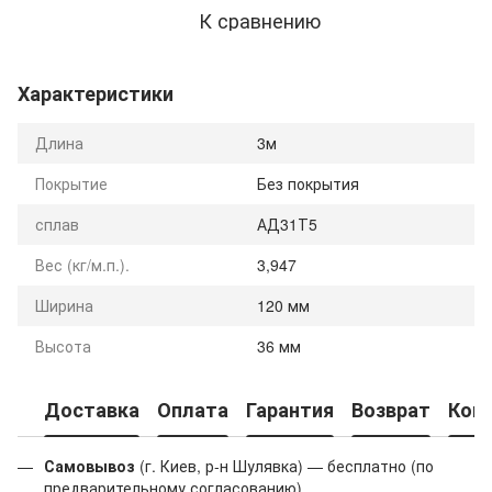
К сравнению
Характеристики
Длина
3м
Покрытие
Без покрытия
сплав
АД31Т5
Вес (кг/м.п.).
3,947
Ширина
120 мм
Высота
36 мм
Доставка
Оплата
Гарантия
Возврат
Кон
Самовывоз
(г. Киев, р-н Шулявка) — бесплатно (по
предварительному согласованию).