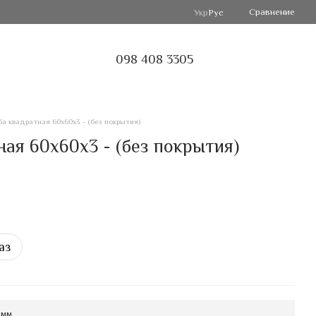
Сравнение
Укр
Рус
098 408 3305
а квадратная 60х60х3 - (без покрытия)
ая 60х60х3 - (без покрытия)
аз
 мм