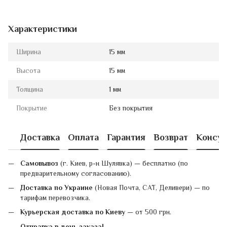
Характеристики
Ширина
15 мм
Высота
15 мм
Толщина
1 мм
Покрытие
Без покрытия
Доставка
Оплата
Гарантия
Возврат
Консул
Самовывоз
(г. Киев, р-н Шулявка) — бесплатно (по
предварительному согласованию).
Доставка по Украине
(Новая Почта, САТ, Деливери) — по
тарифам перевозчика.
Курьерская доставка по Киеву
— от 500 грн.
Отправка в день заказа!