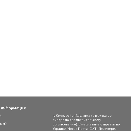
я информация
5
г. Киев, район Шулявка (отгрузка со
склада по предварительному
вам?
согласованию). Ежедневные отправки по
Украине: Новая Почта, САТ, Деливери.