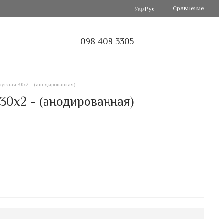
Сравнение
Укр
Рус
098 408 3305
углая 30х2 - (анодированная)
30х2 - (анодированная)