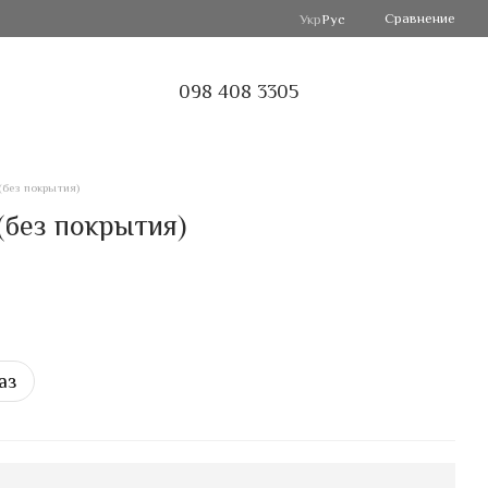
Сравнение
Укр
Рус
098 408 3305
(без покрытия)
(без покрытия)
аз