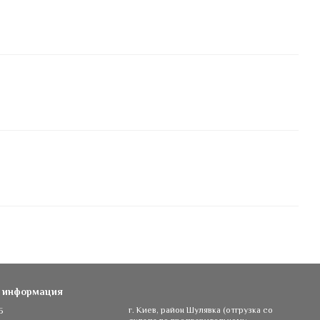
я информация
5
г. Киев, район Шулявка (отгрузка со