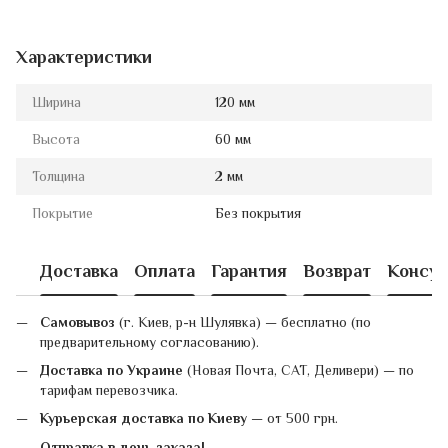
Характеристики
Ширина
120 мм
Высота
60 мм
Толщина
2 мм
Покрытие
Без покрытия
Доставка
Оплата
Гарантия
Возврат
Консул
Самовывоз
(г. Киев, р-н Шулявка) — бесплатно (по
предварительному согласованию).
Доставка по Украине
(Новая Почта, САТ, Деливери) — по
тарифам перевозчика.
Курьерская доставка по Киеву
— от 500 грн.
Отправка в день заказа!