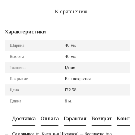
К сравнению
Характеристики
Ширина
40 мм
Высота
40 мм
Толщина
1,5 мм
Покрытие
Без покрытия
Цена
132.38
Длина
6 м.
Доставка
Оплата
Гарантия
Возврат
Консул
Самовывоз
(г. Киев, р-н Шулявка) — бесплатно (по