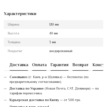
Характеристики
Ширина
120 мм
Высота
40 мм
Толщина
3 мм
Покрытие
анодированный
Доставка
Оплата
Гарантия
Возврат
Консул
Самовывоз
(г. Киев, р-н Шулявка) — бесплатно (по
предварительному согласованию).
Доставка по Украине
(Новая Почта, САТ, Деливери) — по
тарифам перевозчика.
Курьерская доставка по Киеву
— от 500 грн.
Отправка в день заказа!