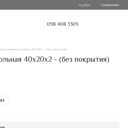
Сравнение
Укр
Рус
098 408 3305
руба прямоугольная 40х20х2 - (без покрытия)
льная 40х20х2 - (без покрытия)
аз
 мм