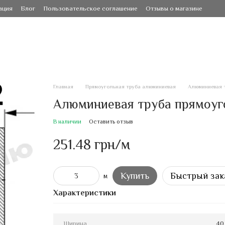
ация
Блог
Пользовательское соглашение
Отзывы о магазине
Главная
Прямоугольная труба алюминиевая
Алюминиевая т
Алюминиевая труба прямоуго
В наличии
Оставить отзыв
251.48 грн/м
Купить
Быстрый зак
м
Характеристики
Ширина
40