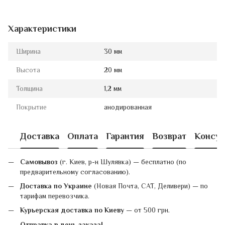
Характеристики
Ширина
30 мм
Высота
20 мм
Толщина
1,2 мм
Покрытие
анодированная
Доставка
Оплата
Гарантия
Возврат
Консул
Самовывоз
(г. Киев, р-н Шулявка) — бесплатно (по
предварительному согласованию).
Доставка по Украине
(Новая Почта, САТ, Деливери) — по
тарифам перевозчика.
Курьерская доставка по Киеву
— от 500 грн.
Отправка в день заказа!