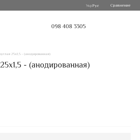
Сравнение
Укр
Рус
098 408 3305
углая 25х1,5 - (анодированная)
5х1,5 - (анодированная)