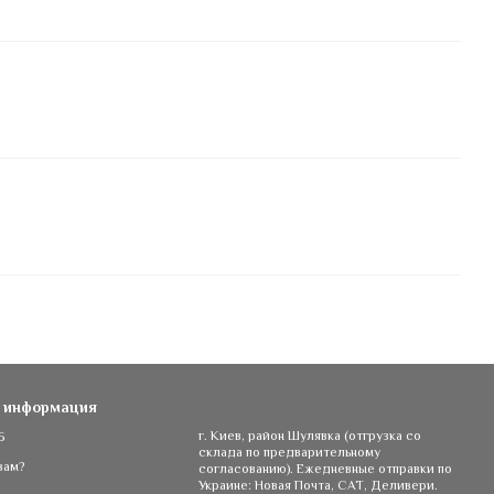
я информация
5
г. Киев, район Шулявка (отгрузка со
склада по предварительному
вам?
согласованию). Ежедневные отправки по
Украине: Новая Почта, САТ, Деливери.