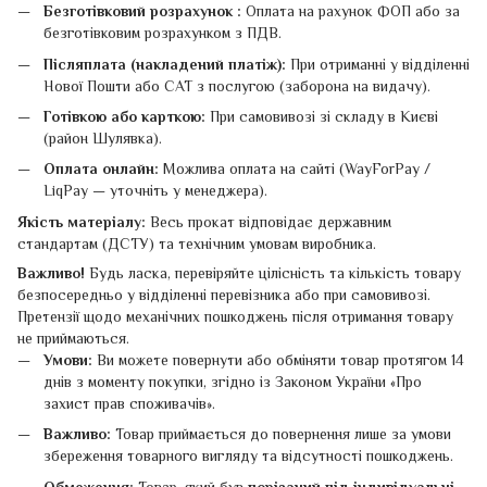
Безготівковий розрахунок :
Оплата на рахунок ФОП або за
безготівковим розрахунком з ПДВ.
Післяплата (накладений платіж):
При отриманні у відділенні
Нової Пошти або САТ з послугою (заборона на видачу).
Готівкою або карткою:
При самовивозі зі складу в Києві
(район Шулявка).
Оплата онлайн:
Можлива оплата на сайті (WayForPay /
LiqPay — уточніть у менеджера).
Якість матеріалу:
Весь прокат відповідає державним
стандартам (ДСТУ) та технічним умовам виробника.
Важливо!
Будь ласка, перевіряйте цілісність та кількість товару
безпосередньо у відділенні перевізника або при самовивозі.
Претензії щодо механічних пошкоджень після отримання товару
не приймаються.
Умови:
Ви можете повернути або обміняти товар протягом 14
днів з моменту покупки, згідно із Законом України «Про
захист прав споживачів».
Важливо:
Товар приймається до повернення лише за умови
збереження товарного вигляду та відсутності пошкоджень.
Обмеження:
Товар, який був
порізаний під індивідуальні