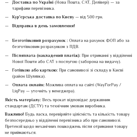
Доставка по Україні
(Нова Пошта, САТ, Делівері) — за
тарифами перевізника.
Кур'єрська доставка по Києву
— від 500 грн.
Відправка в день замовлення!
Безготівковий розрахунок :
Оплата на рахунок ФОП або за
безготівковим розрахунком з ПДВ.
Післяплата (накладений платіж):
При отриманні у відділенні
Нової Пошти або САТ з послугою (заборона на видачу).
Готівкою або карткою:
При самовивозі зі складу в Києві
(район Шулявка).
Оплата онлайн:
Можлива оплата на сайті (WayForPay /
LiqPay — уточніть у менеджера).
Якість матеріалу:
Весь прокат відповідає державним
стандартам (ДСТУ) та технічним умовам виробника.
Важливо!
Будь ласка, перевіряйте цілісність та кількість товару
безпосередньо у відділенні перевізника або при самовивозі.
Претензії щодо механічних пошкоджень після отримання товару
не приймаються.