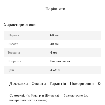
Порівняти
Характеристики
Ширина
60 мм
Висота
40 мм
Товщина
4 мм
Покриття
Без покриття
Ціна
432.00
Доставка
Оплата
Гарантія
Повернення
Кон
Самовивіз
(м. Київ, р-н Шулявка) — безкоштовно (за
попереднім погодженням).