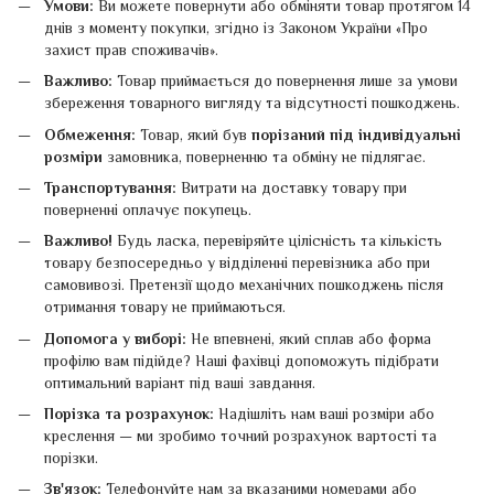
Умови:
Ви можете повернути або обміняти товар протягом 14
днів з моменту покупки, згідно із Законом України «Про
захист прав споживачів».
Важливо:
Товар приймається до повернення лише за умови
збереження товарного вигляду та відсутності пошкоджень.
Обмеження:
Товар, який був
порізаний під індивідуальні
розміри
замовника, поверненню та обміну не підлягає.
Транспортування:
Витрати на доставку товару при
поверненні оплачує покупець.
Важливо!
Будь ласка, перевіряйте цілісність та кількість
товару безпосередньо у відділенні перевізника або при
самовивозі. Претензії щодо механічних пошкоджень після
отримання товару не приймаються.
Допомога у виборі:
Не впевнені, який сплав або форма
профілю вам підійде? Наші фахівці допоможуть підібрати
оптимальний варіант під ваші завдання.
Порізка та розрахунок:
Надішліть нам ваші розміри або
креслення — ми зробимо точний розрахунок вартості та
порізки.
Зв'язок:
Телефонуйте нам за вказаними номерами або