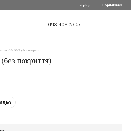
Порівняння
Укр
Рус
098 408 3305
утник 60х40х3 (без покриття)
(без покриття)
идко
 мм