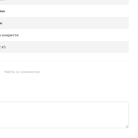
 мм
мм
з покриття
.43
Увійти за допомогою