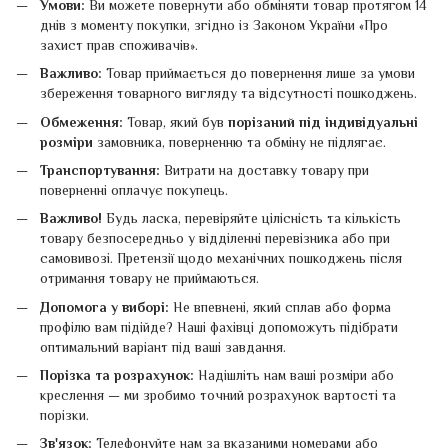
Умови:
Ви можете повернути або обміняти товар протягом 14
днів з моменту покупки, згідно із Законом України «Про
захист прав споживачів».
Важливо:
Товар приймається до повернення лише за умови
збереження товарного вигляду та відсутності пошкоджень.
Обмеження:
Товар, який був
порізаний під індивідуальні
розміри
замовника, поверненню та обміну не підлягає.
Транспортування:
Витрати на доставку товару при
поверненні оплачує покупець.
Важливо!
Будь ласка, перевіряйте цілісність та кількість
товару безпосередньо у відділенні перевізника або при
самовивозі. Претензії щодо механічних пошкоджень після
отримання товару не приймаються.
Допомога у виборі:
Не впевнені, який сплав або форма
профілю вам підійде? Наші фахівці допоможуть підібрати
оптимальний варіант під ваші завдання.
Порізка та розрахунок:
Надішліть нам ваші розміри або
креслення — ми зробимо точний розрахунок вартості та
порізки.
Зв'язок:
Телефонуйте нам за вказаними номерами або