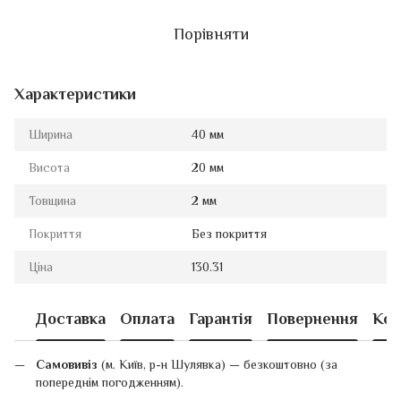
Порівняти
Характеристики
Ширина
40 мм
Висота
20 мм
Товщина
2 мм
Покриття
Без покриття
Ціна
130.31
Доставка
Оплата
Гарантія
Повернення
Кон
Самовивіз
(м. Київ, р-н Шулявка) — безкоштовно (за
попереднім погодженням).