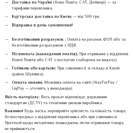
Доставка по Україні
(Нова Пошта, САТ, Делівері) — за
тарифами перевізника.
Кур'єрська доставка по Києву
— від 500 грн.
Відправка в день замовлення!
Безготівковий розрахунок :
Оплата на рахунок ФОП або за
безготівковим розрахунком з ПДВ.
Післяплата (накладений платіж):
При отриманні у відділенні
Нової Пошти або САТ з послугою (заборона на видачу).
Готівкою або карткою:
При самовивозі зі складу в Києві
(район Шулявка).
Оплата онлайн:
Можлива оплата на сайті (WayForPay /
LiqPay — уточніть у менеджера).
Якість матеріалу:
Весь прокат відповідає державним
стандартам (ДСТУ) та технічним умовам виробника.
Важливо!
Будь ласка, перевіряйте цілісність та кількість товару
безпосередньо у відділенні перевізника або при самовивозі.
Претензії щодо механічних пошкоджень після отримання товару
не приймаються.