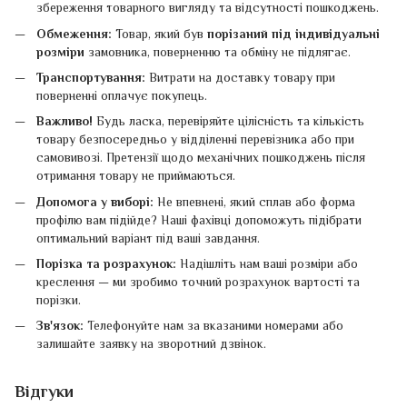
збереження товарного вигляду та відсутності пошкоджень.
Обмеження:
Товар, який був
порізаний під індивідуальні
розміри
замовника, поверненню та обміну не підлягає.
Транспортування:
Витрати на доставку товару при
поверненні оплачує покупець.
Важливо!
Будь ласка, перевіряйте цілісність та кількість
товару безпосередньо у відділенні перевізника або при
самовивозі. Претензії щодо механічних пошкоджень після
отримання товару не приймаються.
Допомога у виборі:
Не впевнені, який сплав або форма
профілю вам підійде? Наші фахівці допоможуть підібрати
оптимальний варіант під ваші завдання.
Порізка та розрахунок:
Надішліть нам ваші розміри або
креслення — ми зробимо точний розрахунок вартості та
порізки.
Зв'язок:
Телефонуйте нам за вказаними номерами або
залишайте заявку на зворотний дзвінок.
Відгуки