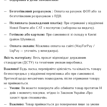
Безготівковий розрахунок :
Оплата на рахунок ФОП або за
безготівковим розрахунком з ПДВ.
Післяплата (накладений платіж):
При отриманні у відділенні
Нової Пошти або САТ з послугою (заборона на видачу).
Готівкою або карткою:
При самовивозі зі складу в Києві
(район Шулявка).
Оплата онлайн:
Можлива оплата на сайті (WayForPay /
LiqPay — уточніть у менеджера).
Якість матеріалу:
Весь прокат відповідає державним
стандартам (ДСТУ) та технічним умовам виробника.
Важливо!
Будь ласка, перевіряйте цілісність та кількість товару
безпосередньо у відділенні перевізника або при самовивозі.
Претензії щодо механічних пошкоджень після отримання товару
не приймаються.
Умови:
Ви можете повернути або обміняти товар протягом 14
днів з моменту покупки, згідно із Законом України «Про
захист прав споживачів».
Важливо:
Товар приймається до повернення лише за умови