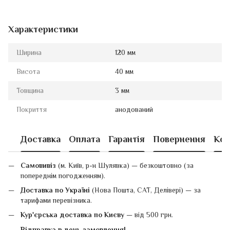
Характеристики
Ширина
120 мм
Висота
40 мм
Товщина
3 мм
Покриття
анодований
Доставка
Оплата
Гарантія
Повернення
Кон
Самовивіз
(м. Київ, р-н Шулявка) — безкоштовно (за
попереднім погодженням).
Доставка по Україні
(Нова Пошта, САТ, Делівері) — за
тарифами перевізника.
Кур'єрська доставка по Києву
— від 500 грн.
Відправка в день замовлення!