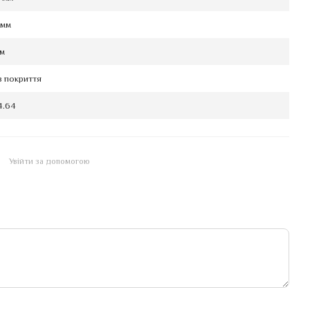
 мм
мм
з покриття
4.64
Увійти за допомогою