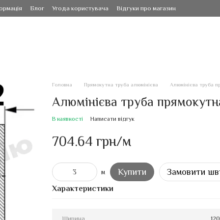
ормація
Блог
Угода користувача
Відгуки про магазин
Головна
Прямокутна труба алюмінієва
Алюмінієва труба пр
Алюмінієва труба прямокутна
В наявності
Написати відгук
704.64 грн/м
Купити
Замовити шв
м
Характеристики
Ширина
120