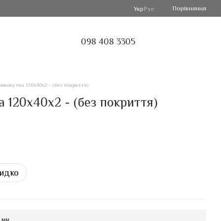
Порівняння
Укр
Рус
098 408 3305
ямокутна 120х40х2 - (без покриття)
 120х40х2 - (без покриття)
идко
 мм