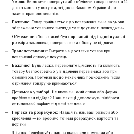
Умови:
Ви можете повернути або обміняти товар протягом 14
днів з моменту покупки, згідно із Законом України «Про
захист прав споживачів».
Важливо:
Товар приймається до повернення лише за умови
збереження товарного вигляду та відсутності пошкоджень.
Обмеження:
Товар, який був
порізаний під індивідуальні
розміри
замовника, поверненню та обміну не підлягає.
Транспортування:
Витрати на доставку товару при
поверненні оплачує покупець.
Важливо!
Будь ласка, перевіряйте цілісність та кількість
товару безпосередньо у відділенні перевізника або при
самовивозі. Претензії щодо механічних пошкоджень після
отримання товару не приймаються.
Допомога у виборі:
Не впевнені, який сплав або форма
профілю вам підійде? Наші фахівці допоможуть підібрати
оптимальний варіант під ваші завдання.
Порізка та розрахунок:
Надішліть нам ваші розміри або
креслення — ми зробимо точний розрахунок вартості та
порізки.
Зв'язок:
Телефонуйте нам за вказаними номерами або