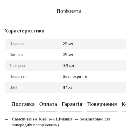
Порівняти
Характеристики
Ширина
25 мм
Висота
25 мм
Товщина
0,9 мм
Покриття
Без покриття
Ціна
117.53
Доставка
Оплата
Гарантія
Повернення
Кон
Самовивіз
(м. Київ, р-н Шулявка) — безкоштовно (за
попереднім погодженням).