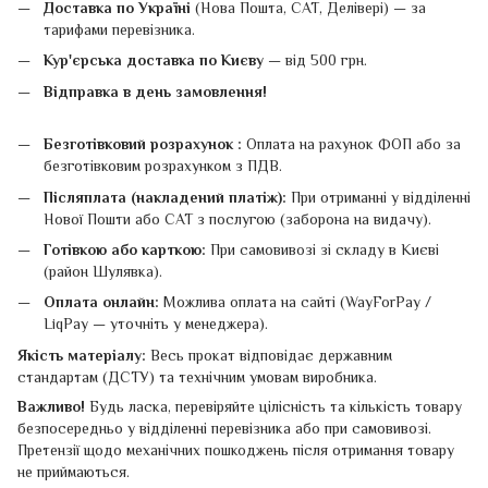
Доставка по Україні
(Нова Пошта, САТ, Делівері) — за
тарифами перевізника.
Кур'єрська доставка по Києву
— від 500 грн.
Відправка в день замовлення!
Безготівковий розрахунок :
Оплата на рахунок ФОП або за
безготівковим розрахунком з ПДВ.
Післяплата (накладений платіж):
При отриманні у відділенні
Нової Пошти або САТ з послугою (заборона на видачу).
Готівкою або карткою:
При самовивозі зі складу в Києві
(район Шулявка).
Оплата онлайн:
Можлива оплата на сайті (WayForPay /
LiqPay — уточніть у менеджера).
Якість матеріалу:
Весь прокат відповідає державним
стандартам (ДСТУ) та технічним умовам виробника.
Важливо!
Будь ласка, перевіряйте цілісність та кількість товару
безпосередньо у відділенні перевізника або при самовивозі.
Претензії щодо механічних пошкоджень після отримання товару
не приймаються.