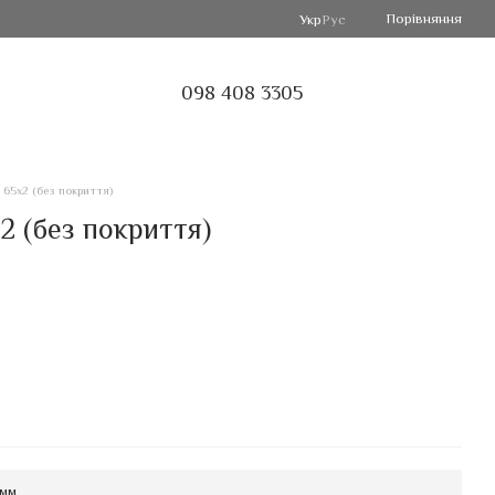
Порівняння
Укр
Рус
098 408 3305
 65х2 (без покриття)
2 (без покриття)
 мм