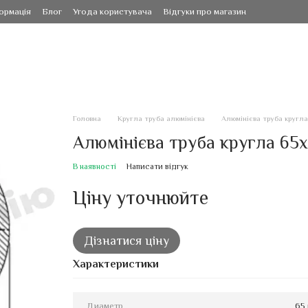
ормація
Блог
Угода користувача
Відгуки про магазин
Головна
Кругла труба алюмінієва
Алюмінієва труба кругла
Алюмінієва труба кругла 65х
В наявності
Написати відгук
Ціну уточнюйте
Дізнатися ціну
Характеристики
Диаметр
65