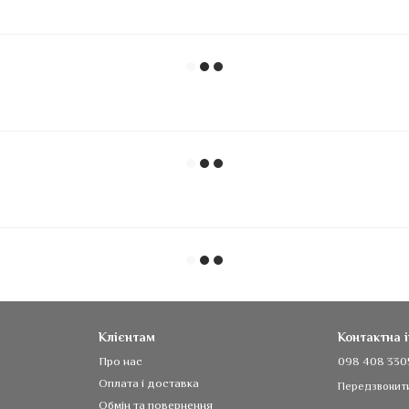
Клієнтам
Контактна 
Про нас
098 408 330
Оплата і доставка
Передзвонит
Обмін та повернення