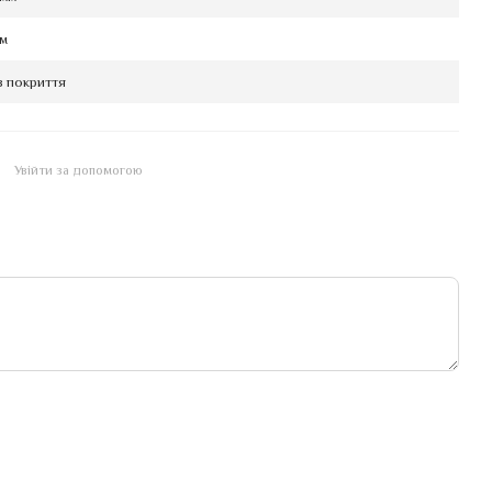
мм
з покриття
Увійти за допомогою