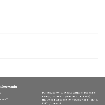
інформація
5
м. Київ, район Шулявка (відвантаження зі
складу за попереднім погодженням).
и вам?
Щоденні відправки по Україні: Нова Пошта,
САТ, Делівері.