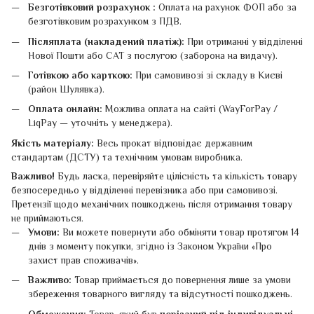
Безготівковий розрахунок :
Оплата на рахунок ФОП або за
безготівковим розрахунком з ПДВ.
Післяплата (накладений платіж):
При отриманні у відділенні
Нової Пошти або САТ з послугою (заборона на видачу).
Готівкою або карткою:
При самовивозі зі складу в Києві
(район Шулявка).
Оплата онлайн:
Можлива оплата на сайті (WayForPay /
LiqPay — уточніть у менеджера).
Якість матеріалу:
Весь прокат відповідає державним
стандартам (ДСТУ) та технічним умовам виробника.
Важливо!
Будь ласка, перевіряйте цілісність та кількість товару
безпосередньо у відділенні перевізника або при самовивозі.
Претензії щодо механічних пошкоджень після отримання товару
не приймаються.
Умови:
Ви можете повернути або обміняти товар протягом 14
днів з моменту покупки, згідно із Законом України «Про
захист прав споживачів».
Важливо:
Товар приймається до повернення лише за умови
збереження товарного вигляду та відсутності пошкоджень.
Обмеження:
Товар, який був
порізаний під індивідуальні