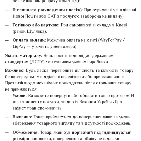
безготівковим розрахунком з ПДВ.
Післяплата (накладений платіж):
При отриманні у відділенні
Нової Пошти або САТ з послугою (заборона на видачу).
Готівкою або карткою:
При самовивозі зі складу в Києві
(район Шулявка).
Оплата онлайн:
Можлива оплата на сайті (WayForPay /
LiqPay — уточніть у менеджера).
Якість матеріалу:
Весь прокат відповідає державним
стандартам (ДСТУ) та технічним умовам виробника.
Важливо!
Будь ласка, перевіряйте цілісність та кількість товару
безпосередньо у відділенні перевізника або при самовивозі.
Претензії щодо механічних пошкоджень після отримання товару
не приймаються.
Умови:
Ви можете повернути або обміняти товар протягом 14
днів з моменту покупки, згідно із Законом України «Про
захист прав споживачів».
Важливо:
Товар приймається до повернення лише за умови
збереження товарного вигляду та відсутності пошкоджень.
Обмеження:
Товар, який був
порізаний під індивідуальні
розміри
замовника, поверненню та обміну не підлягає.