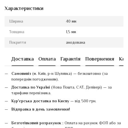
Характеристики
Ширина
40 мм
Товщина
1,5 мм
Покриття
анодована
Доставка
Оплата
Гарантія
Повернення
Кон
Самовивіз
(м. Київ, р-н Шулявка) — безкоштовно (за
попереднім погодженням).
Доставка по Україні
(Нова Пошта, САТ, Делівері) — за
тарифами перевізника.
Кур'єрська доставка по Києву
— від 500 грн.
Відправка в день замовлення!
Безготівковий розрахунок :
Оплата на рахунок ФОП або за